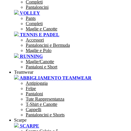
Completi
Pantaloncini
VOLLEY
Pants
Completi
Maglie e Canotte
TENNIS E PADEL
Accessori
Pantaloncini e Bermuda
Maglie e Polo
RUNNING
Maglie/Canotte
Pantaloni e Short
Teamwear
ABBIGLIAMENTO TEAMWEAR
Antipioggia
Felpe
Pantaloni
Tute Rappresentanza
T-Shirt e Canotte
Cappelli
Pantaloncini e Shorts
Scarpe
SCARPE