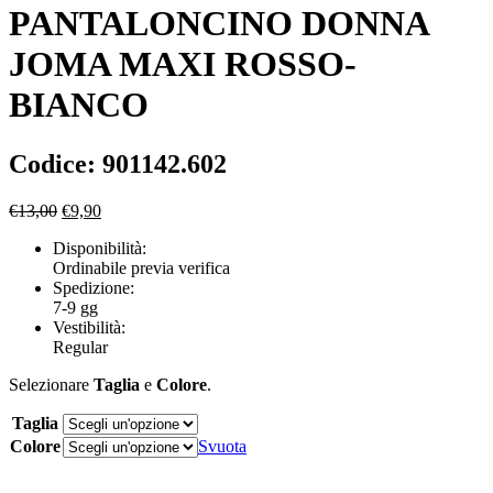
PANTALONCINO DONNA
JOMA MAXI ROSSO-
BIANCO
Codice: 901142.602
Il
Il
€
13,00
€
9,90
prezzo
prezzo
Disponibilità:
originale
attuale
Ordinabile previa verifica
era:
è:
Spedizione:
€13,00.
€9,90.
7-9 gg
Vestibilità:
Regular
Selezionare
Taglia
e
Colore
.
Taglia
Colore
Svuota