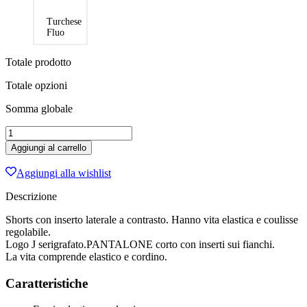
Turchese
Fluo
Totale prodotto
Totale opzioni
Somma globale
PANTALONCINO
DONNA
Aggiungi al carrello
JOMA
MAXI
Aggiungi alla wishlist
ROSSO-
BIANCO
Descrizione
quantità
Shorts con inserto laterale a contrasto. Hanno vita elastica e coulisse
regolabile.
Logo J serigrafato.PANTALONE corto con inserti sui fianchi.
La vita comprende elastico e cordino.
Caratteristiche