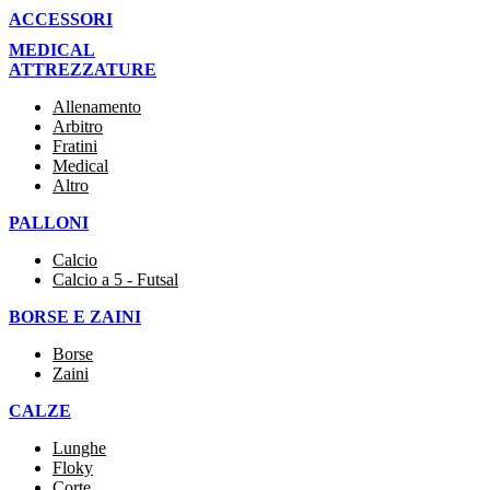
ACCESSORI
MEDICAL
ATTREZZATURE
Allenamento
Arbitro
Fratini
Medical
Altro
PALLONI
Calcio
Calcio a 5 - Futsal
BORSE E ZAINI
Borse
Zaini
CALZE
Lunghe
Floky
Corte