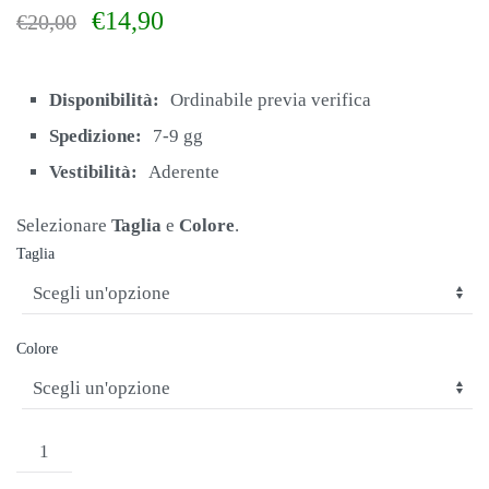
Il
Il
€
14,90
€
20,00
prezzo
prezzo
originale
attuale
era:
è:
Disponibilità:
Ordinabile previa verifica
€20,00.
€14,90.
Spedizione:
7-9 gg
Vestibilità:
Aderente
Selezionare
Taglia
e
Colore
.
Taglia
Colore
PANTALONCINO
DONNA