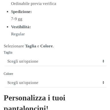
€21,00.
€13,90.
Ordinabile previa verifica
Spedizione:
7-9 gg
Vestibilità:
Regular
Selezionare
Taglia
e
Colore
.
Taglia
Colore
Personalizza i tuoi
pantaloncini!