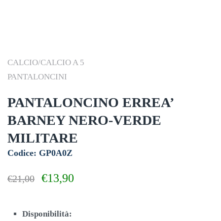
CALCIO/CALCIO A 5
PANTALONCINI
PANTALONCINO ERREA’
BARNEY NERO-VERDE
MILITARE
Codice: GP0A0Z
Il
Il
€
13,90
€
21,00
prezzo
prezzo
originale
attuale
era:
è:
Disponibilità: