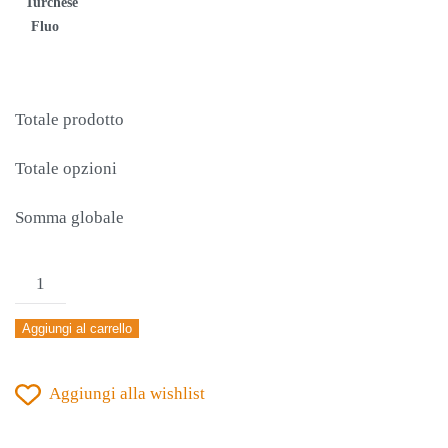
Turchese
Fluo
Totale prodotto
Totale opzioni
Somma globale
PANTALONCINO
ERREA'
Aggiungi al carrello
BARNEY
NERO-
Aggiungi alla wishlist
VERDE
MILITARE