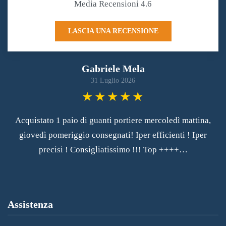
Media Recensioni 4.6
LASCIA UNA RECENSIONE
Gabriele Mela
31 Luglio 2026
Acquistato 1 paio di guanti portiere mercoledì mattina,
Le
giovedì pomeriggio consegnati! Iper efficienti ! Iper
A
precisi ! Consigliatissimo !!! Top ++++…
Assistenza