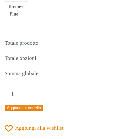
Turchese
Fluo
Totale prodotto
Totale opzioni
Somma globale
PANTALONCINO
ERREA'
Aggiungi al carrello
BONN
ROYAL-
Aggiungi alla wishlist
GIALLO
quantità