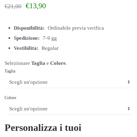
Il
Il
€
13,90
€
21,00
prezzo
prezzo
originale
attuale
era:
è:
Disponibilità:
Ordinabile previa verifica
€21,00.
€13,90.
Spedizione:
7-9 gg
Vestibilità:
Regular
Selezionare
Taglia
e
Colore
.
Taglia
Colore
Personalizza i tuoi