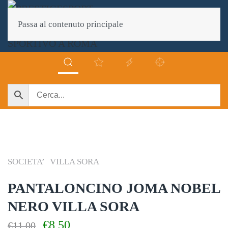
Passa al contenuto principale
SOCIETA’
VILLA SORA
PANTALONCINO JOMA NOBEL
NERO VILLA SORA
Il
Il
€
8,50
€
11,00