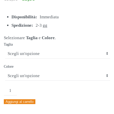
prezzo
prezzo
originale
attuale
era:
è:
Disponibilità:
Immediata
€11,00.
€8,50.
Spedizione:
2-3 gg
Selezionare
Taglia
e
Colore
.
Taglia
Colore
PANTALONCINO
JOMA
Aggiungi al carrello
NOBEL
NERO