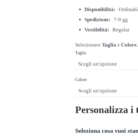
originale
attuale
era:
è:
Disponibilità:
Ordinabi
€12,00.
€9,90.
Spedizione:
7-9 gg
Vestibilità:
Regular
Selezionare
Taglia
e
Colore
.
Taglia
Colore
Personalizza i 
Seleziona cosa vuoi st