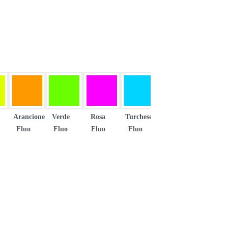
Arancione
Verde
Rosa
Turchese
Fluo
Fluo
Fluo
Fluo