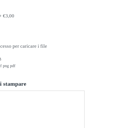
+
€3,00
cesso per caricare i file
B
if png pdf
oi stampare