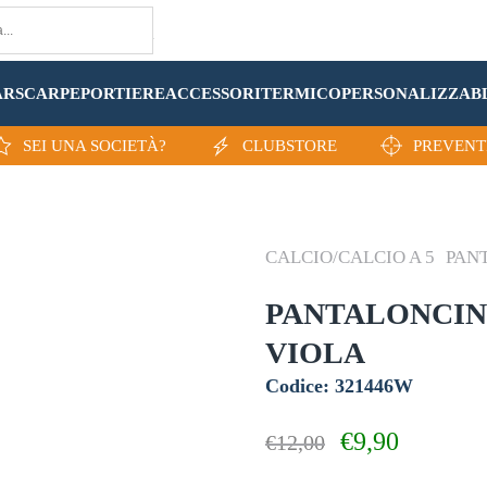
AR
SCARPE
PORTIERE
ACCESSORI
TERMICO
PERSONALIZZA
B
SEI UNA SOCIETÀ?
CLUBSTORE
PREVENT
CALCIO/CALCIO A 5
PAN
PANTALONCIN
VIOLA
Codice: 321446W
Il
Il
€
9,90
€
12,00
prezzo
prezzo