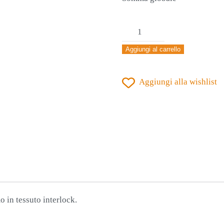
PANTALONCINO
KAPPA
Aggiungi al carrello
BORGO
VIOLA
Aggiungi alla wishlist
quantità
 in tessuto interlock.