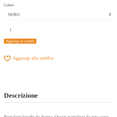
Colore
PANTALONE
DONNA
Aggiungi al carrello
JOMA
NILO
Aggiungi alla wishlist
NERO
quantità
Descrizione
Pantaloni lunghi da donna. Questi pantaloni da tuta sono