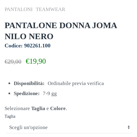
PANTALONI
TEAMWEAR
PANTALONE DONNA JOMA
NILO NERO
Codice: 902261.100
Il
Il
€
19,90
€
29,00
prezzo
prezzo
originale
attuale
era:
è:
Disponibilità:
Ordinabile previa verifica
€29,00.
€19,90.
Spedizione:
7-9 gg
Selezionare
Taglia
e
Colore
.
Taglia