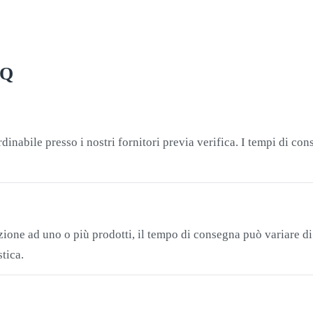
AQ
inabile presso i nostri fornitori previa verifica. I tempi di co
one ad uno o più prodotti, il tempo di consegna può variare di a
tica.