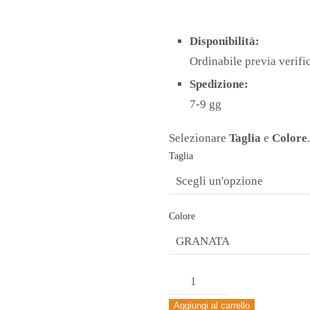
prezzo
prezzo
originale
attuale
era:
è:
Disponibilità:
€22,50.
€14,90.
Ordinabile previa verifi
Spedizione:
7-9 gg
Selezionare
Taglia
e
Colore
.
Taglia
Colore
PANTALONE
ERREA'
Aggiungi al carrello