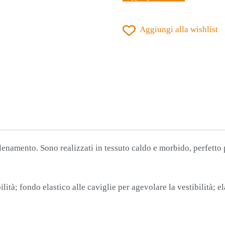
NEVIS
3.0
Aggiungi alla wishlist
GRANATA
quantità
lenamento. Sono realizzati in tessuto caldo e morbido, perfetto
ità; fondo elastico alle caviglie per agevolare la vestibilità; ela