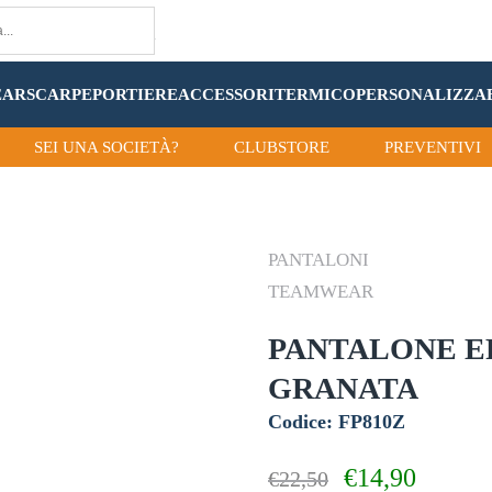
EAR
SCARPE
PORTIERE
ACCESSORI
TERMICO
PERSONALIZZA
SEI UNA SOCIETÀ?
CLUBSTORE
PREVENTIVI
PANTALONI
TEAMWEAR
PANTALONE ER
GRANATA
Codice: FP810Z
Il
Il
€
14,90
€
22,50