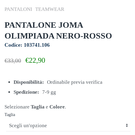
PANTALONI
TEAMWEAR
PANTALONE JOMA
OLIMPIADA NERO-ROSSO
Codice: 103741.106
Il
Il
€
22,90
€
33,00
prezzo
prezzo
originale
attuale
era:
è:
Disponibilità:
Ordinabile previa verifica
€33,00.
€22,90.
Spedizione:
7-9 gg
Selezionare
Taglia
e
Colore
.
Taglia