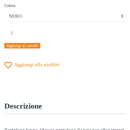
Colore
PANTALONE
JOMA
Aggiungi al carrello
OLIMPIADA
NERO-
Aggiungi alla wishlist
ROSSO
quantità
Descrizione
Pantalone lungo. Questo pantalone da tuta per allenamenti