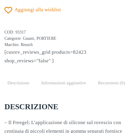
SILVER
Aggiungi alla wishlist
BLU-
ORO-
NERO
COD:
93317
GUANTI
Categorie:
Guanti
,
PORTIERE
PORTIERE
Marchio:
Reusch
[cusrev_reviews_grid products=82423
quantità
shop_reviews="false" ]
Descrizione
Informazioni aggiuntive
Recensioni (0)
DESCRIZIONE
– Il Freegel; L’applicazione di silicone sul rovescio con
centinaia di piccoli elementi in gomma separati fornisce