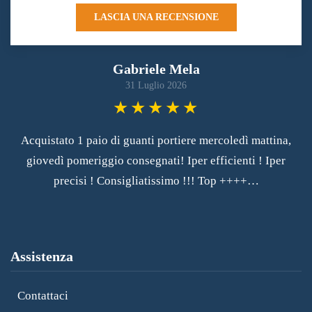
LASCIA UNA RECENSIONE
Gabriele Mela
31 Luglio 2026
Acquistato 1 paio di guanti portiere mercoledì mattina,
Le
giovedì pomeriggio consegnati! Iper efficienti ! Iper
A
precisi ! Consigliatissimo !!! Top ++++…
Assistenza
Contattaci