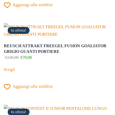
del
Aggiungi alla wishlist
più
prodotto
varianti.
Le
opzioni
In offerta!
possono
essere
REUSCH ATTRAKT FREEGEL FUSION GOALIATOR
scelte
GRIGIO GUANTI PORTIERE
nella
Il
Il
€
130,00
€
70,00
prezzo
prezzo
Questo
pagina
originale
attuale
Scegli
prodotto
del
era:
è:
€130,00.
€70,00.
ha
prodotto
Aggiungi alla wishlist
più
varianti.
Le
opzioni
In offerta!