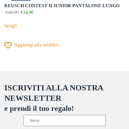
possono
REUSCH CONTEST II JUNIOR PANTALONE LUNGO
essere
Il
Il
€
40,00
€
34,90
prezzo
prezzo
scelte
Questo
originale
attuale
Scegli
nella
prodotto
era:
è:
€40,00.
€34,90.
pagina
ha
del
Aggiungi alla wishlist
più
prodotto
varianti.
Le
opzioni
possono
ISCRIVITI ALLA NOSTRA
essere
scelte
NEWSLETTER
nella
e prendi il tuo regalo!
pagina
del
prodotto