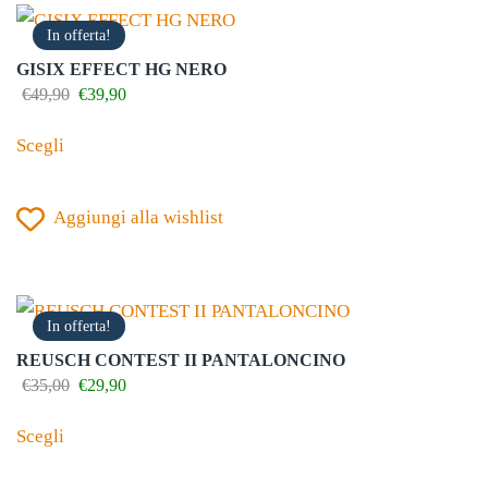
In offerta!
GISIX EFFECT HG NERO
Il
Il
€
49,90
€
39,90
prezzo
prezzo
Questo
originale
attuale
Scegli
prodotto
era:
è:
€49,90.
€39,90.
ha
Aggiungi alla wishlist
più
varianti.
Le
opzioni
In offerta!
possono
REUSCH CONTEST II PANTALONCINO
essere
Il
Il
€
35,00
€
29,90
prezzo
prezzo
scelte
Questo
originale
attuale
Scegli
nella
prodotto
era:
è:
€35,00.
€29,90.
pagina
ha