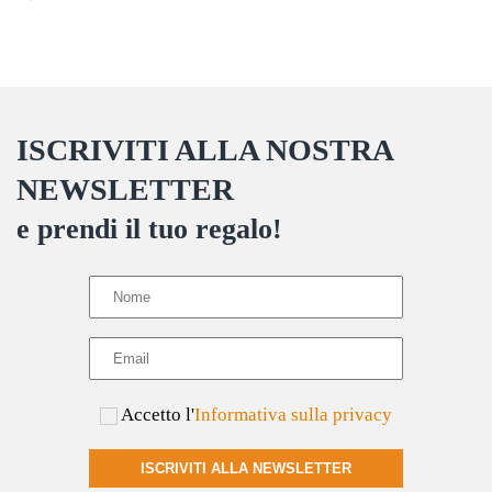
prodotto
varianti.
Le
opzioni
possono
ISCRIVITI ALLA NOSTRA
essere
scelte
NEWSLETTER
nella
e prendi il tuo regalo!
pagina
del
prodotto
Accetto l'
Informativa sulla privacy
ISCRIVITI ALLA NEWSLETTER