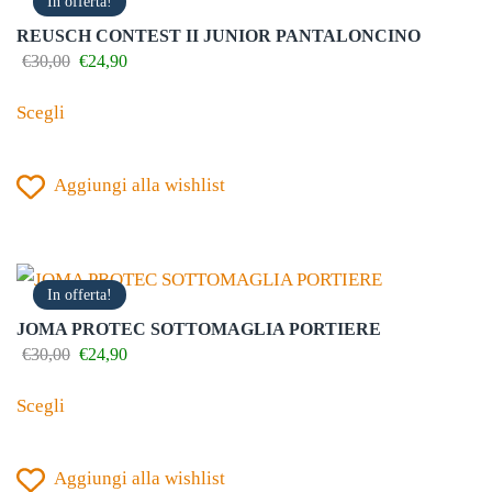
In offerta!
possono
REUSCH CONTEST II JUNIOR PANTALONCINO
essere
Il
Il
€
30,00
€
24,90
prezzo
prezzo
scelte
Questo
originale
attuale
Scegli
nella
prodotto
era:
è:
€30,00.
€24,90.
pagina
ha
del
Aggiungi alla wishlist
più
prodotto
varianti.
Le
opzioni
In offerta!
possono
JOMA PROTEC SOTTOMAGLIA PORTIERE
essere
Il
Il
€
30,00
€
24,90
prezzo
prezzo
scelte
Questo
originale
attuale
Scegli
nella
prodotto
era:
è:
€30,00.
€24,90.
pagina
ha
del
Aggiungi alla wishlist
più