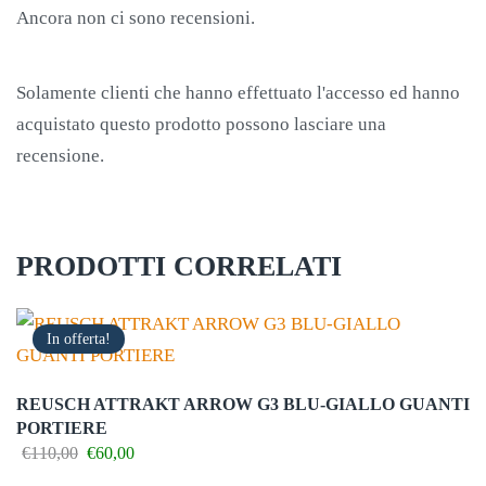
Ancora non ci sono recensioni.
Solamente clienti che hanno effettuato l'accesso ed hanno
acquistato questo prodotto possono lasciare una
recensione.
PRODOTTI CORRELATI
In offerta!
REUSCH ATTRAKT ARROW G3 BLU-GIALLO GUANTI
PORTIERE
Il
Il
€
110,00
€
60,00
prezzo
prezzo
Questo