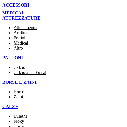
ACCESSORI
MEDICAL
ATTREZZATURE
Allenamento
Arbitro
Fratini
Medical
Altro
PALLONI
Calcio
Calcio a 5 - Futsal
BORSE E ZAINI
Borse
Zaini
CALZE
Lunghe
Floky
Corte