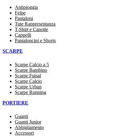
Antipioggia
Felpe
Pantaloni
Tute Rappresentanza
T-Shirt e Canotte
Cappelli
Pantaloncini e Shorts
SCARPE
Scarpe Calcio a 5
Scarpe Bambino
Scarpe Futsal
Scarpe Calcio
Scarpe Urban
Scarpe Running
PORTIERE
Guanti
Guanti Junior
Abbigliamento
Accessori