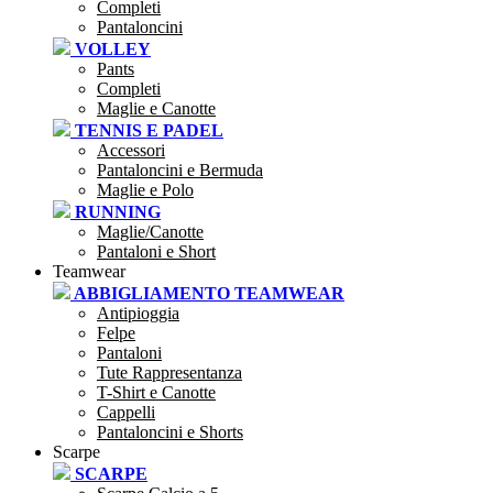
Completi
Pantaloncini
VOLLEY
Pants
Completi
Maglie e Canotte
TENNIS E PADEL
Accessori
Pantaloncini e Bermuda
Maglie e Polo
RUNNING
Maglie/Canotte
Pantaloni e Short
Teamwear
ABBIGLIAMENTO TEAMWEAR
Antipioggia
Felpe
Pantaloni
Tute Rappresentanza
T-Shirt e Canotte
Cappelli
Pantaloncini e Shorts
Scarpe
SCARPE