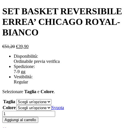
SET BASKET REVERSIBILE
ERREA’ CHICAGO ROYAL-
BIANCO
Il
Il
€
51,20
€
39,90
prezzo
prezzo
Disponibilità:
originale
attuale
Ordinabile previa verifica
era:
è:
Spedizione:
€51,20.
€39,90.
7-9 gg
Vestibilità:
Regular
Selezionare
Taglia
e
Colore
.
Taglia
Colore
Svuota
SET
BASKET
Aggiungi al carrello
REVERSIBILE