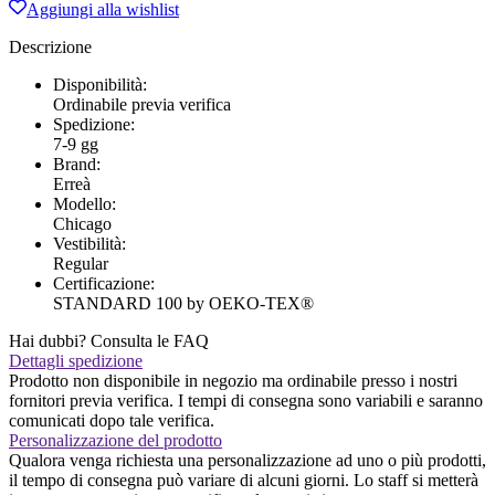
ERREA'
Aggiungi alla wishlist
CHICAGO
ROYAL-
Descrizione
BIANCO
quantità
Disponibilità:
Ordinabile previa verifica
Spedizione:
7-9 gg
Brand:
Erreà
Modello:
Chicago
Vestibilità:
Regular
Certificazione:
STANDARD 100 by OEKO-TEX®
Hai dubbi? Consulta le FAQ
Dettagli spedizione
Prodotto non disponibile in negozio ma ordinabile presso i nostri
fornitori previa verifica. I tempi di consegna sono variabili e saranno
comunicati dopo tale verifica.
Personalizzazione del prodotto
Qualora venga richiesta una personalizzazione ad uno o più prodotti,
il tempo di consegna può variare di alcuni giorni. Lo staff si metterà