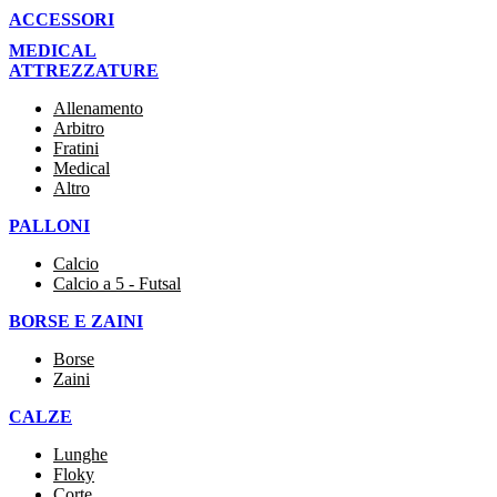
ACCESSORI
MEDICAL
ATTREZZATURE
Allenamento
Arbitro
Fratini
Medical
Altro
PALLONI
Calcio
Calcio a 5 - Futsal
BORSE E ZAINI
Borse
Zaini
CALZE
Lunghe
Floky
Corte