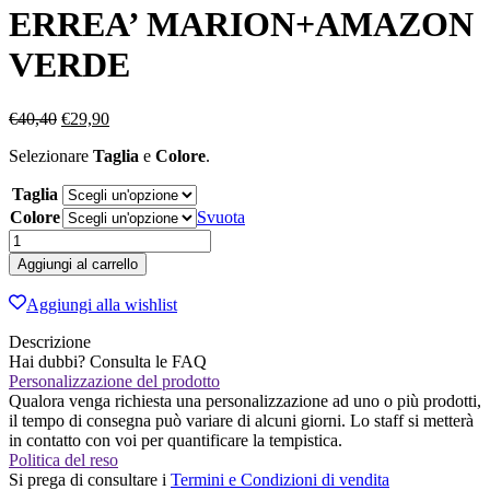
ERREA’ MARION+AMAZON
VERDE
Il
Il
€
40,40
€
29,90
prezzo
prezzo
Selezionare
Taglia
e
Colore
.
originale
attuale
era:
è:
Taglia
€40,40.
€29,90.
Colore
Svuota
SET
VOLLEY
Aggiungi al carrello
DONNA
ERREA'
Aggiungi alla wishlist
MARION+AMAZON
VERDE
Descrizione
quantità
Hai dubbi? Consulta le FAQ
Personalizzazione del prodotto
Qualora venga richiesta una personalizzazione ad uno o più prodotti,
il tempo di consegna può variare di alcuni giorni. Lo staff si metterà
in contatto con voi per quantificare la tempistica.
Politica del reso
Si prega di consultare i
Termini e Condizioni di vendita