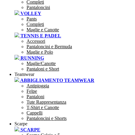
Completi
Pantaloncini
VOLLEY
Pants
Completi
Maglie e Canotte
TENNIS E PADEL
Accessori
Pantaloncini e Bermuda
Maglie e Polo
RUNNING
Maglie/Canotte
Pantaloni e Short
Teamwear
ABBIGLIAMENTO TEAMWEAR
Antipioggia
Felpe
Pantaloni
Tute Rappresentanza
T-Shirt e Canotte
Cappelli
Pantaloncini e Shorts
Scarpe
SCARPE