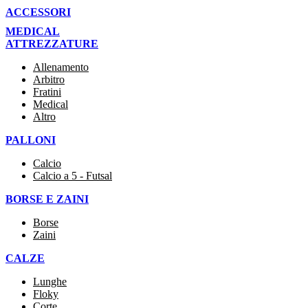
ACCESSORI
MEDICAL
ATTREZZATURE
Allenamento
Arbitro
Fratini
Medical
Altro
PALLONI
Calcio
Calcio a 5 - Futsal
BORSE E ZAINI
Borse
Zaini
CALZE
Lunghe
Floky
Corte