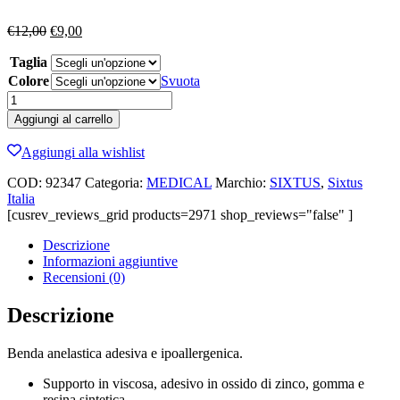
Il
Il
€
12,00
€
9,00
prezzo
prezzo
Taglia
originale
attuale
era:
è:
Colore
Svuota
€12,00.
€9,00.
SIXTUS
STRAPPAL
Aggiungi al carrello
5
CM
Aggiungi alla wishlist
quantità
COD:
92347
Categoria:
MEDICAL
Marchio:
SIXTUS
,
Sixtus
Italia
[cusrev_reviews_grid products=2971 shop_reviews="false" ]
Descrizione
Informazioni aggiuntive
Recensioni (0)
Descrizione
Benda anelastica adesiva e ipoallergenica.
Supporto in viscosa, adesivo in ossido di zinco, gomma e
resina sintetica