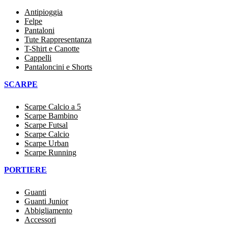
Antipioggia
Felpe
Pantaloni
Tute Rappresentanza
T-Shirt e Canotte
Cappelli
Pantaloncini e Shorts
SCARPE
Scarpe Calcio a 5
Scarpe Bambino
Scarpe Futsal
Scarpe Calcio
Scarpe Urban
Scarpe Running
PORTIERE
Guanti
Guanti Junior
Abbigliamento
Accessori