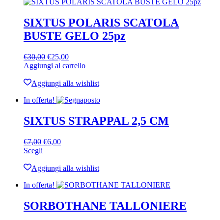
SIXTUS POLARIS SCATOLA
BUSTE GELO 25pz
Il
Il
€
30,00
€
25,00
prezzo
prezzo
Aggiungi al carrello
originale
attuale
era:
è:
Aggiungi alla wishlist
€30,00.
€25,00.
In offerta!
SIXTUS STRAPPAL 2,5 CM
Il
Il
€
7,00
€
6,00
Questo
prezzo
prezzo
Scegli
prodotto
originale
attuale
ha
era:
è:
Aggiungi alla wishlist
più
€7,00.
€6,00.
In offerta!
varianti.
Le
opzioni
SORBOTHANE TALLONIERE
possono