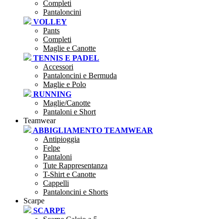
Completi
Pantaloncini
VOLLEY
Pants
Completi
Maglie e Canotte
TENNIS E PADEL
Accessori
Pantaloncini e Bermuda
Maglie e Polo
RUNNING
Maglie/Canotte
Pantaloni e Short
Teamwear
ABBIGLIAMENTO TEAMWEAR
Antipioggia
Felpe
Pantaloni
Tute Rappresentanza
T-Shirt e Canotte
Cappelli
Pantaloncini e Shorts
Scarpe
SCARPE