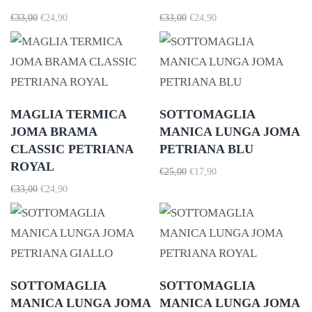
Il
Il
Il
Il
€
33,00
€
24,90
€
33,00
€
24,90
prezzo
prezzo
prezzo
prezzo
originale
attuale
originale
attuale
era:
è:
era:
è:
€33,00.
€24,90.
€33,00.
€24,90.
MAGLIA TERMICA
SOTTOMAGLIA
JOMA BRAMA
MANICA LUNGA JOMA
CLASSIC PETRIANA
PETRIANA BLU
ROYAL
Il
Il
€
25,00
€
17,90
prezzo
prezzo
Il
Il
€
33,00
€
24,90
originale
attuale
prezzo
prezzo
era:
è:
originale
attuale
€25,00.
€17,90.
era:
è:
€33,00.
€24,90.
SOTTOMAGLIA
SOTTOMAGLIA
MANICA LUNGA JOMA
MANICA LUNGA JOMA