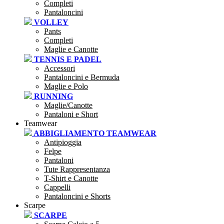
Completi
Pantaloncini
VOLLEY
Pants
Completi
Maglie e Canotte
TENNIS E PADEL
Accessori
Pantaloncini e Bermuda
Maglie e Polo
RUNNING
Maglie/Canotte
Pantaloni e Short
Teamwear
ABBIGLIAMENTO TEAMWEAR
Antipioggia
Felpe
Pantaloni
Tute Rappresentanza
T-Shirt e Canotte
Cappelli
Pantaloncini e Shorts
Scarpe
SCARPE