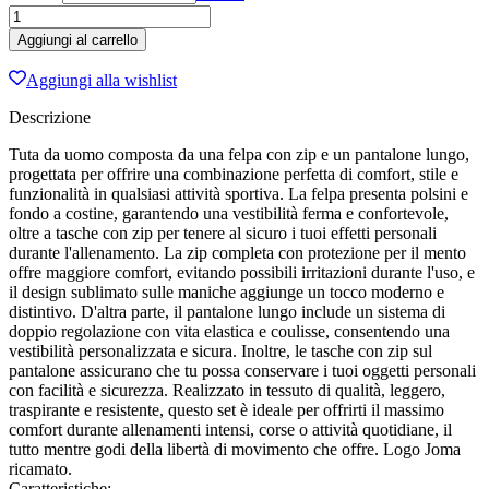
TUTA
JOMA
Aggiungi al carrello
CHAMPIONSHIP
VIII
Aggiungi alla wishlist
BIANCO-
NERO
Descrizione
quantità
Tuta da uomo composta da una felpa con zip e un pantalone lungo,
progettata per offrire una combinazione perfetta di comfort, stile e
funzionalità in qualsiasi attività sportiva. La felpa presenta polsini e
fondo a costine, garantendo una vestibilità ferma e confortevole,
oltre a tasche con zip per tenere al sicuro i tuoi effetti personali
durante l'allenamento. La zip completa con protezione per il mento
offre maggiore comfort, evitando possibili irritazioni durante l'uso, e
il design sublimato sulle maniche aggiunge un tocco moderno e
distintivo. D'altra parte, il pantalone lungo include un sistema di
doppio regolazione con vita elastica e coulisse, consentendo una
vestibilità personalizzata e sicura. Inoltre, le tasche con zip sul
pantalone assicurano che tu possa conservare i tuoi oggetti personali
con facilità e sicurezza. Realizzato in tessuto di qualità, leggero,
traspirante e resistente, questo set è ideale per offrirti il massimo
comfort durante allenamenti intensi, corse o attività quotidiane, il
tutto mentre godi della libertà di movimento che offre. Logo Joma
ricamato.
Caratteristiche: