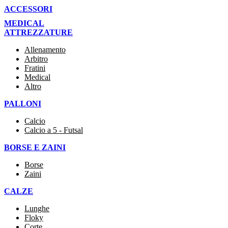
ACCESSORI
MEDICAL
ATTREZZATURE
Allenamento
Arbitro
Fratini
Medical
Altro
PALLONI
Calcio
Calcio a 5 - Futsal
BORSE E ZAINI
Borse
Zaini
CALZE
Lunghe
Floky
Corte