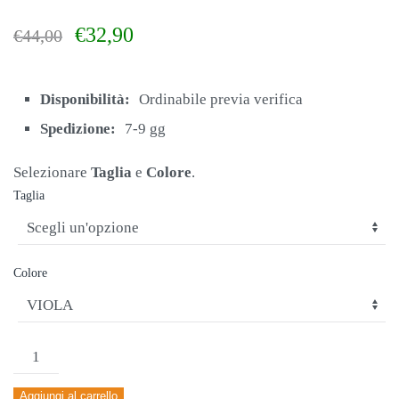
Il
Il
€
32,90
€
44,00
prezzo
prezzo
originale
attuale
era:
è:
Disponibilità:
Ordinabile previa verifica
€44,00.
€32,90.
Spedizione:
7-9 gg
Selezionare
Taglia
e
Colore
.
Taglia
Colore
TUTA
JOMA
Aggiungi al carrello