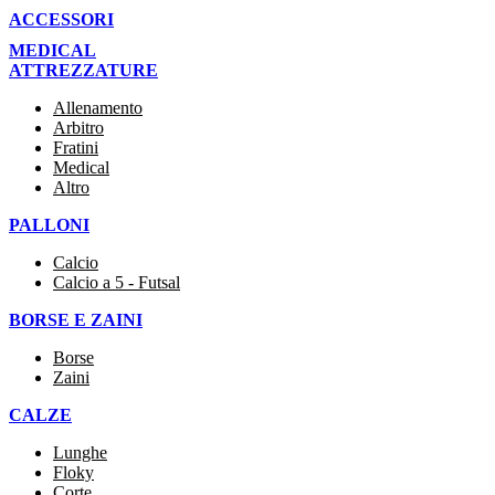
ACCESSORI
MEDICAL
ATTREZZATURE
Allenamento
Arbitro
Fratini
Medical
Altro
PALLONI
Calcio
Calcio a 5 - Futsal
BORSE E ZAINI
Borse
Zaini
CALZE
Lunghe
Floky
Corte