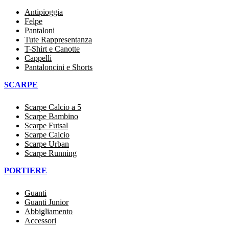
Antipioggia
Felpe
Pantaloni
Tute Rappresentanza
T-Shirt e Canotte
Cappelli
Pantaloncini e Shorts
SCARPE
Scarpe Calcio a 5
Scarpe Bambino
Scarpe Futsal
Scarpe Calcio
Scarpe Urban
Scarpe Running
PORTIERE
Guanti
Guanti Junior
Abbigliamento
Accessori