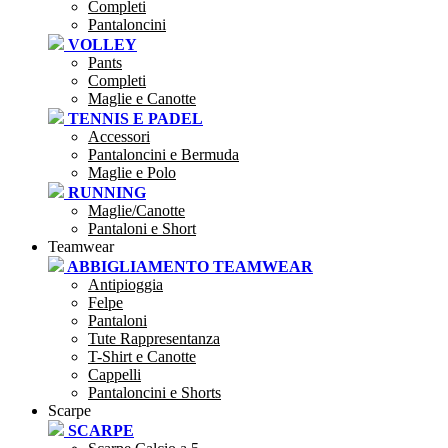
Completi
Pantaloncini
VOLLEY
Pants
Completi
Maglie e Canotte
TENNIS E PADEL
Accessori
Pantaloncini e Bermuda
Maglie e Polo
RUNNING
Maglie/Canotte
Pantaloni e Short
Teamwear
ABBIGLIAMENTO TEAMWEAR
Antipioggia
Felpe
Pantaloni
Tute Rappresentanza
T-Shirt e Canotte
Cappelli
Pantaloncini e Shorts
Scarpe
SCARPE