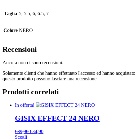
Taglia
5, 5.5, 6, 6.5, 7
Colore
NERO
Recensioni
Ancora non ci sono recensioni.
Solamente clienti che hanno effettuato l'accesso ed hanno acquistato
questo prodotto possono lasciare una recensione.
Prodotti correlati
In offerta!
GISIX EFFECT 24 NERO
Il
Il
€
39,90
€
34,90
Questo
prezzo
prezzo
Scegli