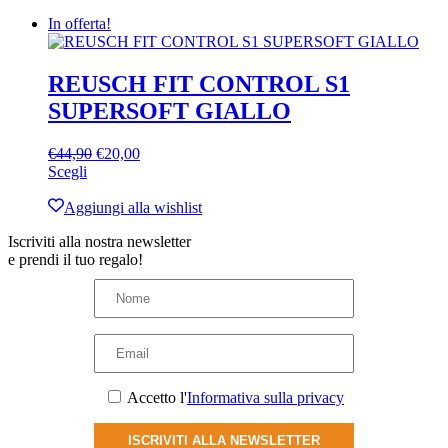
più
€34,90.
€19,90.
prodotto
In offerta!
varianti.
Le
opzioni
possono
REUSCH FIT CONTROL S1
essere
SUPERSOFT GIALLO
scelte
nella
pagina
Il
Il
€
44,90
€
20,00
del
Questo
prezzo
prezzo
Scegli
prodotto
prodotto
originale
attuale
ha
era:
è:
Aggiungi alla wishlist
più
€44,90.
€20,00.
Iscriviti alla nostra newsletter
varianti.
e prendi il tuo regalo!
Le
opzioni
possono
essere
scelte
nella
pagina
del
Accetto l'
Informativa sulla privacy
prodotto
ISCRIVITI ALLA NEWSLETTER