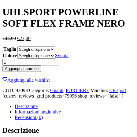
UHLSPORT POWERLINE
SOFT FLEX FRAME NERO
Il
Il
€
44,90
€
23,00
prezzo
prezzo
Taglia
originale
attuale
era:
è:
Colore
Svuota
€44,90.
€23,00.
UHLSPORT
POWERLINE
Aggiungi al carrello
SOFT
FLEX
Aggiungi alla wishlist
FRAME
NERO
COD:
93093
Categorie:
Guanti
,
PORTIERE
Marchio:
Uhlsport
quantità
[cusrev_reviews_grid products=79096 shop_reviews="false" ]
Descrizione
Informazioni aggiuntive
Recensioni (0)
Descrizione