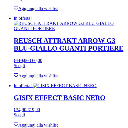
prodotto
originale
attuale
ha
era:
è:
Aggiungi alla wishlist
più
€39,90.
€34,90.
In offerta!
varianti.
Le
opzioni
possono
essere
REUSCH ATTRAKT ARROW G3
scelte
BLU-GIALLO GUANTI PORTIERE
nella
pagina
del
Il
Il
€
110,00
€
60,00
prodotto
Questo
prezzo
prezzo
Scegli
prodotto
originale
attuale
ha
era:
è:
Aggiungi alla wishlist
più
€110,00.
€60,00.
In offerta!
varianti.
Le
opzioni
GISIX EFFECT BASIC NERO
possono
essere
Il
Il
€
34,90
€
19,90
scelte
Questo
prezzo
prezzo
Scegli
nella
prodotto
originale
attuale
pagina
ha
era:
è:
Aggiungi alla wishlist
del