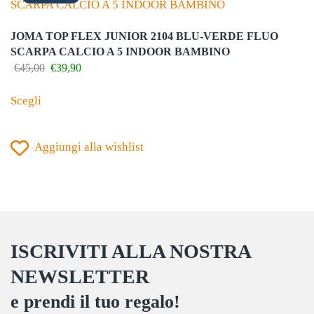
possono
essere
JOMA TOP FLEX JUNIOR 2104 BLU-VERDE FLUO
scelte
SCARPA CALCIO A 5 INDOOR BAMBINO
nella
Il
Il
€
45,00
€
39,90
prezzo
prezzo
Questo
pagina
originale
attuale
Scegli
prodotto
del
era:
è:
€45,00.
€39,90.
ha
prodotto
Aggiungi alla wishlist
più
varianti.
Le
opzioni
possono
ISCRIVITI ALLA NOSTRA
essere
scelte
NEWSLETTER
nella
e prendi il tuo regalo!
pagina