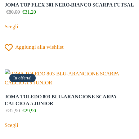
JOMA TOP FLEX 301 NERO-BIANCO SCARPA FUTSAL
Il
Il
€
80,00
€
31,20
prezzo
prezzo
Questo
originale
attuale
Scegli
prodotto
era:
è:
€80,00.
€31,20.
ha
Aggiungi alla wishlist
più
varianti.
Le
opzioni
In offerta!
possono
essere
JOMA TOLEDO 803 BLU-ARANCIONE SCARPA
scelte
CALCIO A 5 JUNIOR
nella
Il
Il
€
32,90
€
29,90
prezzo
prezzo
Questo
pagina
originale
attuale
Scegli
prodotto
del
era:
è:
€32,90.
€29,90.
ha
prodotto