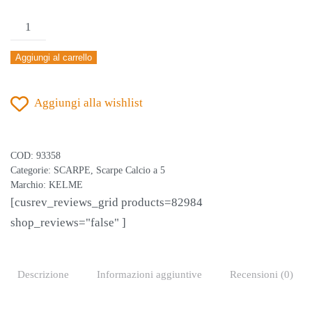
KELME
ALL
Aggiungi al carrello
IN
GRIGIO-
Aggiungi alla wishlist
NERO
SCARPA
CALCIO
COD:
93358
A
Categorie:
SCARPE
,
Scarpe Calcio a 5
5
Marchio:
KELME
[cusrev_reviews_grid products=82984
quantità
shop_reviews="false" ]
Descrizione
Informazioni aggiuntive
Recensioni (0)