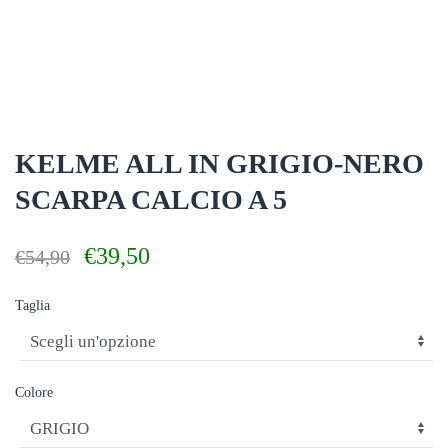
KELME ALL IN GRIGIO-NERO
SCARPA CALCIO A 5
Il
Il
€
39,50
€
54,90
prezzo
prezzo
originale
attuale
Taglia
era:
è:
€54,90.
€39,50.
Colore