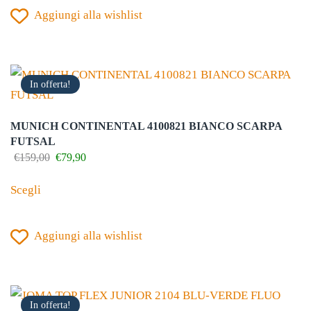
Aggiungi alla wishlist
più
varianti.
Le
opzioni
In offerta!
possono
essere
MUNICH CONTINENTAL 4100821 BIANCO SCARPA
scelte
FUTSAL
nella
Il
Il
€
159,00
€
79,90
prezzo
prezzo
Questo
pagina
originale
attuale
Scegli
prodotto
del
era:
è:
€159,00.
€79,90.
ha
prodotto
Aggiungi alla wishlist
più
varianti.
Le
opzioni
In offerta!