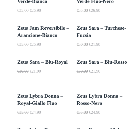
Verde-Bianco
Verde Fluo-Nero
Il
Il
Il
Il
€
35,00
€
26,90
€
35,00
€
26,90
prezzo
prezzo
prezzo
prezzo
originale
attuale
originale
attuale
era:
è:
era:
è:
Zeus Jam Reversibile –
Zeus Sara – Turchese-
€35,00.
€26,90.
€35,00.
€26,90.
Arancione-Bianco
Fucsia
Il
Il
Il
Il
€
35,00
€
26,90
€
30,00
€
21,90
prezzo
prezzo
prezzo
prezzo
originale
attuale
originale
attuale
era:
è:
era:
è:
Zeus Sara – Blu-Royal
Zeus Sara – Blu-Rosso
€35,00.
€26,90.
€30,00.
€21,90.
Il
Il
Il
Il
€
30,00
€
21,90
€
30,00
€
21,90
prezzo
prezzo
prezzo
prezzo
originale
attuale
originale
attuale
era:
è:
era:
è:
€30,00.
€21,90.
€30,00.
€21,90.
Zeus Lybra Donna –
Zeus Lybra Donna –
Royal-Giallo Fluo
Rosso-Nero
Il
Il
Il
Il
€
35,00
€
24,90
€
35,00
€
24,90
prezzo
prezzo
prezzo
prezzo
originale
attuale
originale
attuale
era:
è:
era:
è: