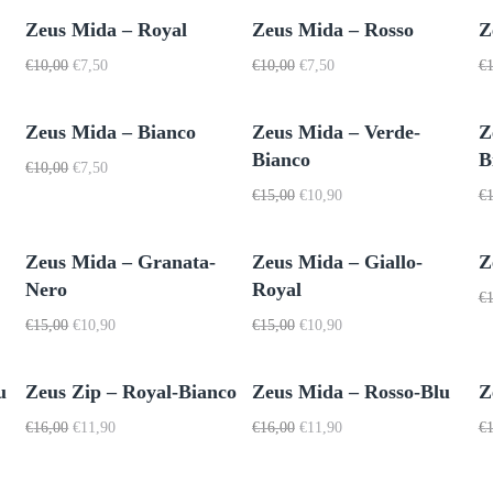
originale
attuale
€7,00.
€5,00.
era:
è:
Zeus Mida – Royal
Zeus Mida – Rosso
Z
€7,00.
€5,00.
Il
Il
Il
Il
€
10,00
€
7,50
€
10,00
€
7,50
€
prezzo
prezzo
prezzo
prezzo
originale
attuale
originale
attuale
era:
è:
era:
è:
Zeus Mida – Bianco
Zeus Mida – Verde-
Z
€10,00.
€7,50.
€10,00.
€7,50.
Bianco
B
Il
Il
€
10,00
€
7,50
prezzo
prezzo
Il
Il
€
15,00
€
10,90
€
originale
attuale
prezzo
prezzo
era:
è:
originale
attuale
€10,00.
€7,50.
era:
è:
Zeus Mida – Granata-
Zeus Mida – Giallo-
Z
€15,00.
€10,90.
Nero
Royal
€
Il
Il
Il
Il
€
15,00
€
10,90
€
15,00
€
10,90
prezzo
prezzo
prezzo
prezzo
originale
attuale
originale
attuale
era:
è:
era:
è:
u
Zeus Zip – Royal-Bianco
Zeus Mida – Rosso-Blu
Z
€15,00.
€10,90.
€15,00.
€10,90.
Il
Il
Il
Il
€
16,00
€
11,90
€
16,00
€
11,90
€
prezzo
prezzo
prezzo
prezzo
originale
attuale
originale
attuale
era:
è:
era:
è: